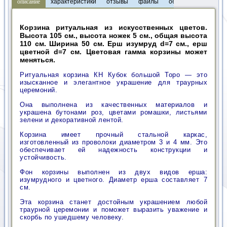
описание
характеристики
отзывы
файлы
обзоры
Корзина ритуальная из искусственных цветов.
Высота 105 см., высота ножек 5 см., общая высота
110 см. Ширина 50 см. Ерш изумруд d=7 см., ерш
цветной d=7 см. Цветовая гамма корзины может
меняться.
Ритуальная корзина КН Кубок большой Торо — это
изысканное и элегантное украшение для траурных
церемоний.
Она выполнена из качественных материалов и
украшена бутонами роз, цветами ромашки, листьями
зелени и декоративной лентой.
Корзина имеет прочный стальной каркас,
изготовленный из проволоки диаметром 3 и 4 мм. Это
обеспечивает ей надежность конструкции и
устойчивость.
Фон корзины выполнен из двух видов ерша:
изумрудного и цветного. Диаметр ерша составляет 7
см.
Эта корзина станет достойным украшением любой
траурной церемонии и поможет выразить уважение и
скорбь по ушедшему человеку.