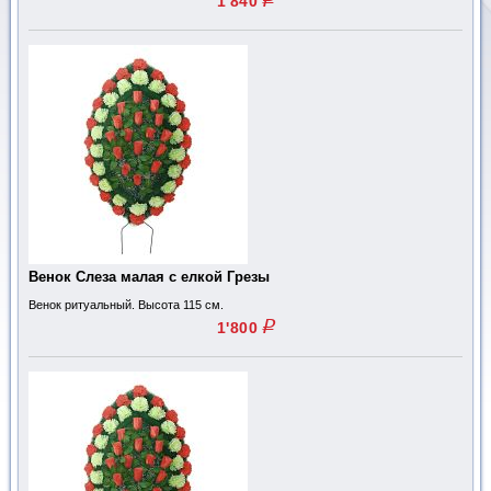
1'840
Венок Слеза малая с елкой Грезы
Венок ритуальный. Высота 115 см.
q
1'800