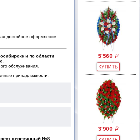
ивая достойное оформление
5'560
q
осибирске и по области
,
ю.
ного обслуживания.
ронные принадлежности.
3'900
q
Крест деревянный №8