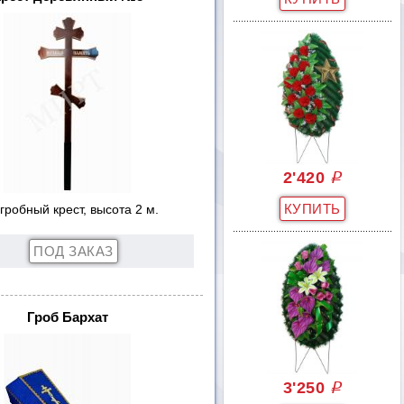
2'420
q
гробный крест, высота 2 м.
Гроб Бархат
3'250
q