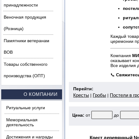
принадлежности
постел
Веночная продукция
ритуал
сопутс
(Розница)
Каждый товар
Памятники ветеранам
церемонии п
ВОВ
Компания
МИ
оказывает ко
Товары собственного
Все изделия д
📞
Свяжитесь
производства (ОПТ)
Перейти:
О КОМПАНИИ
Кресты
Гробы
Постели в гр
|
|
Ритуальные услуги
Цена:
от
до
Мемориальная
деятельность
Достижения и награды
Крест деревянный №