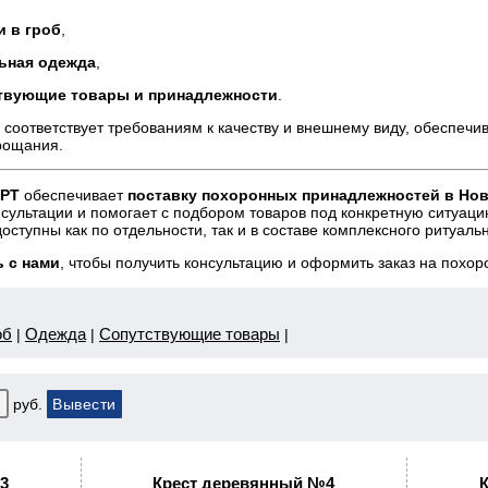
и в гроб
,
ьная одежда
,
твующие товары и принадлежности
.
 соответствует требованиям к качеству и внешнему виду, обеспеч
рощания.
РТ
обеспечивает
поставку похоронных принадлежностей в Нов
нсультации и помогает с подбором товаров под конкретную ситуаци
оступны как по отдельности, так и в составе комплексного ритуаль
 с нами
, чтобы получить консультацию и оформить заказ на похо
об
Одежда
Сопутствующие товары
|
|
|
руб.
3
Крест деревянный №4