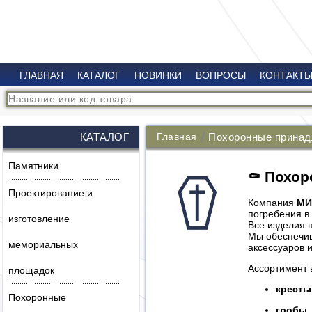
ГЛАВНАЯ
КАТАЛОГ
НОВИНКИ
ВОПРОСЫ
КОНТАКТ
КАТАЛОГ
Главная
Похоронные принад
Памятники
⚰️ Похо
Проектирование и
Компания
МИ
погребения в
изготовление
Все изделия 
Мы обеспечив
мемориальных
аксессуаров 
Ассортимент 
площадок
кресты
Похоронные
гробы
,