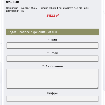
Фон В10
Фон венка. Высота 145 см. Ширина 80 см. Ерш изумруд d=7 см., ерш
цветной d=7 см.
q
1'533
Задать вопрос / добавить отзыв
* Имя
* Email
* Сообщение
Цифры